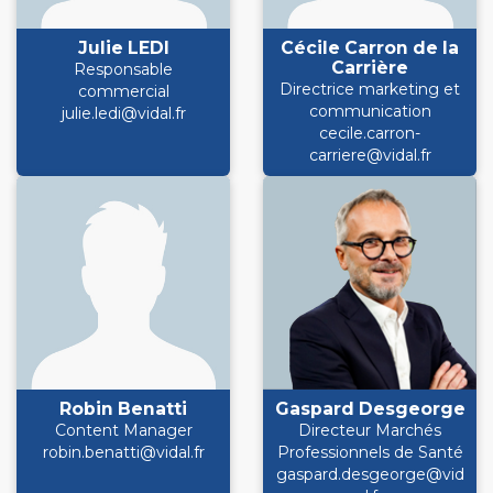
Julie LEDI
Cécile Carron de la
Carrière
Responsable
Directrice marketing et
commercial
communication
julie.ledi@vidal.fr
cecile.carron-
carriere@vidal.fr
Robin Benatti
Gaspard Desgeorge
Content Manager
Directeur Marchés
robin.benatti@vidal.fr
Professionnels de Santé
gaspard.desgeorge@vid