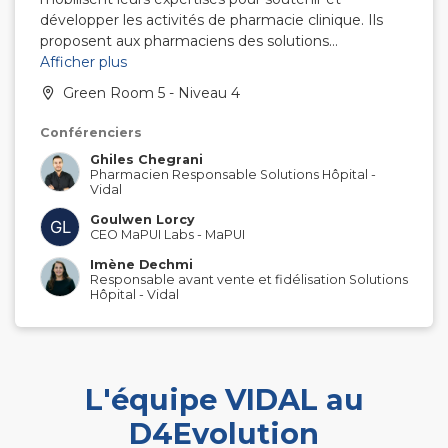
développer les activités de pharmacie clinique. Ils
proposent aux pharmaciens des solutions
innovantes, intégrées aux logiciels Orbis et DxCare
Afficher plus
de Dedalus, pour optimiser les pratiques, développer
Green Room 5 - Niveau 4
le bon usage du médicament et renforcer la qualité
des prises en charge.
Conférenciers
Ghiles Chegrani
Pharmacien Responsable Solutions Hôpital
-
Vidal
Goulwen Lorcy
CEO MaPUI Labs
-
MaPUI
Imène Dechmi
Responsable avant vente et fidélisation Solutions
Hôpital
-
Vidal
L'équipe VIDAL au
D4Evolution