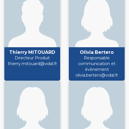
Thierry MITOUARD
Olivia Bertero
Directeur Produit
Responsable
thierry.mitouard@vidal.fr
communication et
évènement
olivia.bertero@vidal.fr