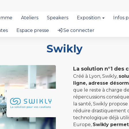
amme
Ateliers
Speakers
Exposition
Infos 
ntes
Espace presse
Se connecter
Swikly
La solution n°1 des 
Créé à Lyon, Swikly,
solu
ligne, adresse désorm
que le reste à charge de
répercussions conséquent
la santé, Swikly propose
réduire drastiquement 
technologique déjà utili
Europe,
Swikly permet