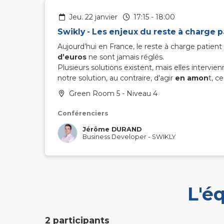
jeu. 22 janvier
17:15
-
18:00
Swikly - Les enjeux du reste à charge 
Aujourd’hui en France, le reste à charge patien
d’euros
ne sont jamais réglés.
Plusieurs solutions existent, mais elles interv
notre solution, au contraire, d'agir
en amon
t, c
Green Room 5 - Niveau 4
Conférenciers
Jérôme DURAND
Business Developer
-
SWIKLY
L'é
2 participants